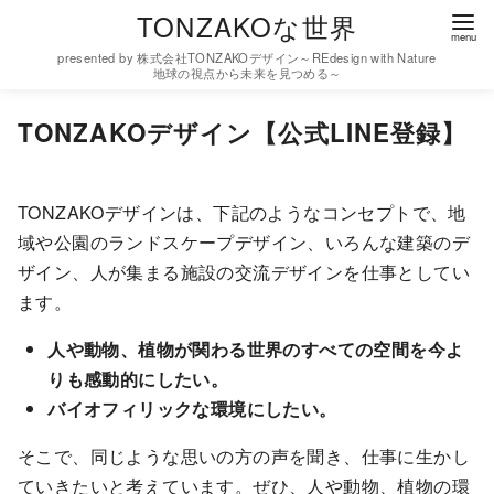
コ
TONZAKOな世界
ン
presented by 株式会社TONZAKOデザイン～REdesign with Nature
テ
地球の視点から未来を見つめる～
ン
TONZAKOデザイン【公式LINE登録】
ツ
へ
移
TONZAKOデザインは、下記のようなコンセプトで、地
動
域や公園のランドスケープデザイン、いろんな建築のデ
ザイン、人が集まる施設の交流デザインを仕事としてい
ます。
人や動物、植物が関わる世界のすべての空間を今よ
りも感動的にしたい。
バイオフィリックな環境にしたい。
そこで、同じような思いの方の声を聞き、仕事に生かし
ていきたいと考えています。ぜひ、人や動物、植物の環