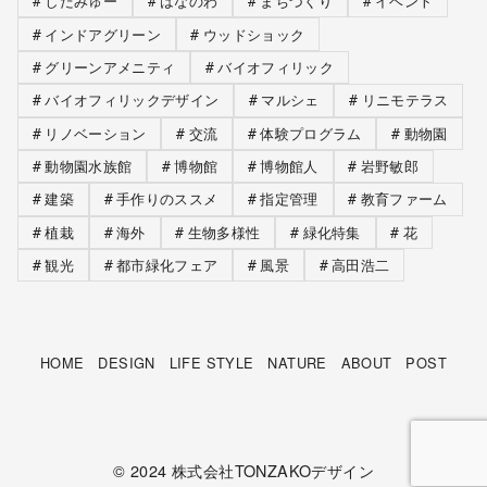
しだみゅー
はなのわ
まちづくり
イベント
インドアグリーン
ウッドショック
グリーンアメニティ
バイオフィリック
バイオフィリックデザイン
マルシェ
リニモテラス
リノベーション
交流
体験プログラム
動物園
動物園水族館
博物館
博物館人
岩野敏郎
建築
手作りのススメ
指定管理
教育ファーム
植栽
海外
生物多様性
緑化特集
花
観光
都市緑化フェア
風景
高田浩二
HOME
DESIGN
LIFE STYLE
NATURE
ABOUT
POST
© 2024
株式会社TONZAKOデザイン