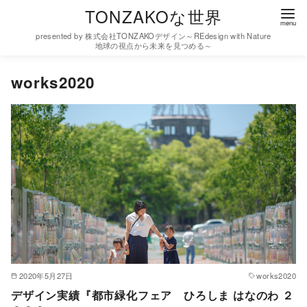
コ
TONZAKOな世界
ン
presented by 株式会社TONZAKOデザイン～REdesign with Nature
テ
地球の視点から未来を見つめる～
ン
works2020
ツ
へ
移
動
2020年5月27日
works2020
デザイン実績『都市緑化フェア ひろしま はなのわ ２