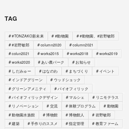
TAG
#TONZAKO新未来
#動物園
#動物園、#岩野敏郎
#岩野敏郎
column2020
column2021
colun2021
works2015
works2018
works2019
works2020
あい農パーク
お知らせ
しだみゅー
はなのわ
まちづくり
イベント
インドアグリーン
ウッドショック
グリーンアメニティ
バイオフィリック
バイオフィリックデザイン
マルシェ
リニモテラス
リノベーション
交流
体験プログラム
動物園
動物園水族館
博物館
博物館人
岩野敏郎
建築
手作りのススメ
指定管理
教育ファーム