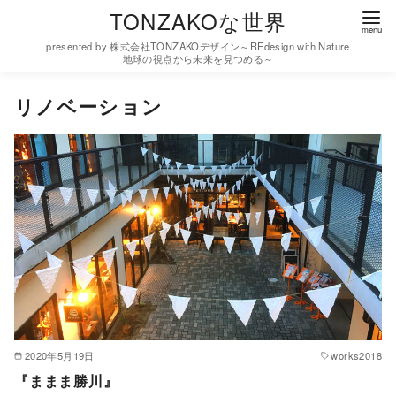
コ
TONZAKOな世界
ン
presented by 株式会社TONZAKOデザイン～REdesign with Nature
テ
地球の視点から未来を見つめる～
ン
リノベーション
ツ
へ
移
動
2020年5月19日
works2018
『ままま勝川』