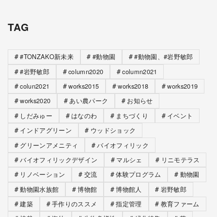
TAG
#TONZAKO新未来
#動物園
#動物園、#岩野敏郎
#岩野敏郎
column2020
column2021
colun2021
works2015
works2018
works2019
works2020
あい農パーク
お知らせ
しだみゅー
はなのわ
まちづくり
イベント
インドアグリーン
ウッドショック
グリーンアメニティ
バイオフィリック
バイオフィリックデザイン
マルシェ
リニモテラス
リノベーション
交流
体験プログラム
動物園
動物園水族館
博物館
博物館人
岩野敏郎
建築
手作りのススメ
指定管理
教育ファーム