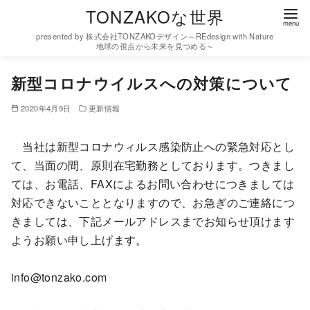
コ
TONZAKOな世界
ン
presented by 株式会社TONZAKOデザイン～REdesign with Nature
テ
地球の視点から未来を見つめる～
ン
新型コロナウイルスへの対策について
ツ
へ
2020年4月9日
更新情報
移
動
当社は新型コロナウィルス感染防止への緊急対応とし
て、当面の間、原則在宅勤務としております。つきまし
ては、お電話、FAXによるお問い合わせにつきましては
対応できないこととなりますので、お急ぎのご連絡につ
きましては、下記メールアドレスまでお知らせ頂けます
ようお願い申し上げます。
info@tonzako.com