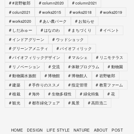
#岩野敏郎
column2020
column2021
colun2021
works2015
works2018
works2019
works2020
あい農パーク
お知らせ
しだみゅー
はなのわ
まちづくり
イベント
インドアグリーン
ウッドショック
グリーンアメニティ
バイオフィリック
バイオフィリックデザイン
マルシェ
リニモテラス
リノベーション
交流
体験プログラム
動物園
動物園水族館
博物館
博物館人
岩野敏郎
建築
手作りのススメ
指定管理
教育ファーム
植栽
海外
生物多様性
緑化特集
花
観光
都市緑化フェア
風景
高田浩二
HOME
DESIGN
LIFE STYLE
NATURE
ABOUT
POST