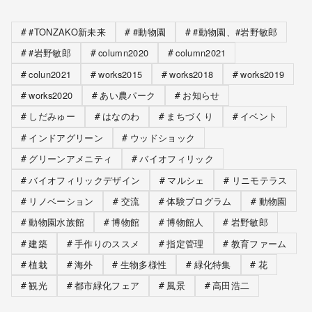
#TONZAKO新未来
#動物園
#動物園、#岩野敏郎
#岩野敏郎
column2020
column2021
colun2021
works2015
works2018
works2019
works2020
あい農パーク
お知らせ
しだみゅー
はなのわ
まちづくり
イベント
インドアグリーン
ウッドショック
グリーンアメニティ
バイオフィリック
バイオフィリックデザイン
マルシェ
リニモテラス
リノベーション
交流
体験プログラム
動物園
動物園水族館
博物館
博物館人
岩野敏郎
建築
手作りのススメ
指定管理
教育ファーム
植栽
海外
生物多様性
緑化特集
花
観光
都市緑化フェア
風景
高田浩二