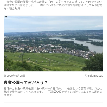
都会の片隅の新興住宅地の農業の「の」の字もリアルに感じることのできない
環境で生まれ育ちました。 周辺にわずかに残る柿畑や梅林は今にしてみれば恐
らく税金対策…
2020年9月28日
column2020
農業公園って何だろう？
春日井ふれあい農業公園「あい農パーク春日井」 公園という言葉で思い浮かぶ
施設や場所はたくさんあります。 TONZAKOデザインの近くにある名古屋市の
久屋大…