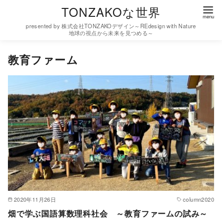
コ
TONZAKOな世界
ン
presented by 株式会社TONZAKOデザイン～REdesign with Nature
テ
地球の視点から未来を見つめる～
ン
教育ファーム
ツ
へ
移
動
2020年11月26日
column2020
畑で学ぶ国語算数理科社会 ～教育ファームの試み～