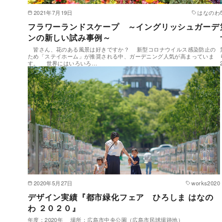
2021年7月19日
はなのわ
フラワーランドスケープ ～イングリッシュガーデ
ンの新しい試み事例～
皆さん、花のある風景は好きですか？ 新型コロナウイルス感染防止の
ため「ステイホーム」が推奨される中、ガーデニング人気が高まっていま
す。 世界にはいろいろ…
2020年5月27日
works2020
デザイン実績『都市緑化フェア ひろしま はなの
わ ２０２０』
年度：2020年 場所：広島市中央公園（広島市民球場跡地）