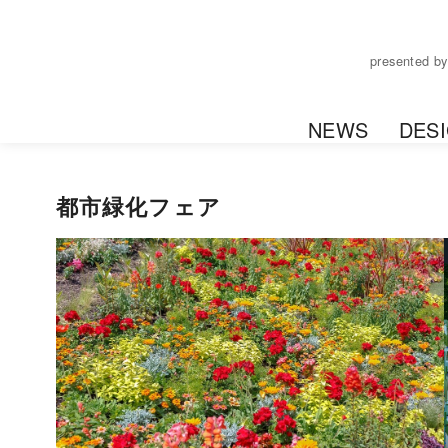
コ
ン
presente
テ
ン
ツ
NEWS
DES
へ
移
動
都市緑化フェア