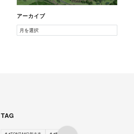
アーカイブ
ア
ー
カ
イ
ブ
TAG
#TONZAKO新未来
#動物園