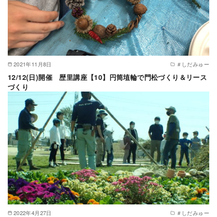
2021年11月8日
＃しだみゅー
12/12(日)開催 歴里講座【10】円筒埴輪で門松づくり＆リース
づくり
2022年4月27日
＃しだみゅー