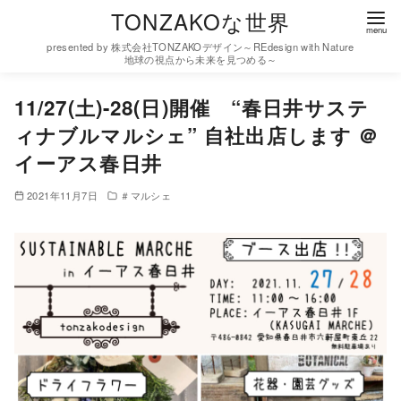
コ
TONZAKOな世界
ン
presented by 株式会社TONZAKOデザイン～REdesign with Nature
テ
地球の視点から未来を見つめる～
ン
11/27(土)-28(日)開催 “春日井サステ
ツ
ィナブルマルシェ” 自社出店します ＠
へ
移
イーアス春日井
動
2021年11月7日
＃マルシェ