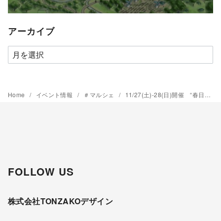
アーカイブ
ア
ー
カ
イ
Home
イベント情報
＃マルシェ
11/27(土)-28(日)開催 “春日井サスティナブルマルシェ” 自社出店します ＠イーアス春日井
ブ
FOLLOW US
株式会社TONZAKOデザイン