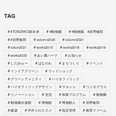
TAG
#TONZAKO新未来
#動物園
#動物園、#岩野敏郎
#岩野敏郎
column2020
column2021
colun2021
works2015
works2018
works2019
works2020
あい農パーク
お知らせ
しだみゅー
はなのわ
まちづくり
イベント
インドアグリーン
ウッドショック
グリーンアメニティ
バイオフィリック
バイオフィリックデザイン
マルシェ
リニモテラス
リノベーション
交流
体験プログラム
動物園
動物園水族館
博物館
博物館人
岩野敏郎
建築
手作りのススメ
指定管理
教育ファーム