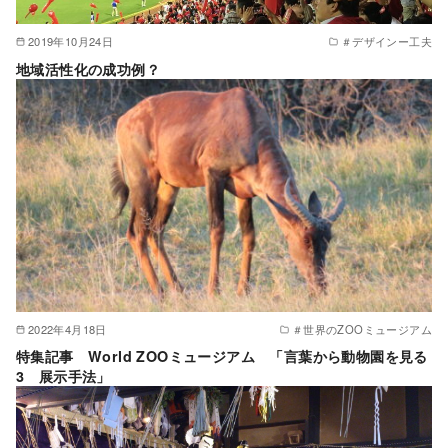
2019年10月24日
＃デザインー工夫
地域活性化の成功例？
2022年4月18日
＃世界のZOOミュージアム
特集記事 World ZOOミュージアム 「言葉から動物園を見る
3 展示手法」