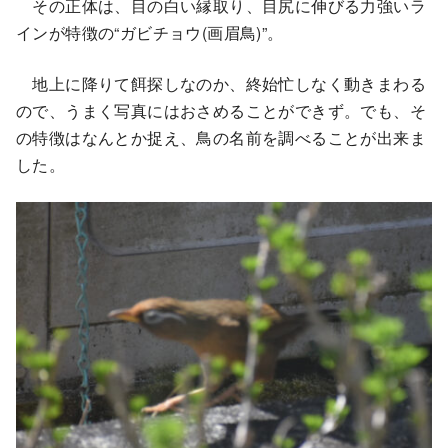
その正体は、目の白い縁取り、目尻に伸びる力強いラ
インが特徴の“ガビチョウ(画眉鳥)”。
地上に降りて餌探しなのか、終始忙しなく動きまわる
ので、うまく写真にはおさめることができず。でも、そ
の特徴はなんとか捉え、鳥の名前を調べることが出来ま
した。