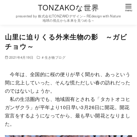
コ
TONZAKOな世界
ン
presented by 株式会社TONZAKOデザイン～REdesign with Nature
テ
地球の視点から未来を見つめる～
ン
山里に迫りくる外来生物の影 ～ガビ
ツ
チョウ～
へ
移
2021年4月19日
＃生き物ブログ
動
今年は、全国的に桜の便りが早く聞かれ、あっという
間に北上していった、そんな慌ただしい春の訪れだった
のではないしょうか。
私の生活圏内でも、地域固有とされる「タカトオコヒ
ガンザクラ」が平年より10日早い3月26日に開花。開花
宣言をするようになってから、最も早い開花となりまし
た。