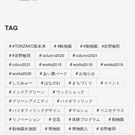
TAG
#TONZAKO新未来
#動物園
#動物園、#岩野敏郎
#岩野敏郎
column2020
column2021
colun2021
works2015
works2018
works2019
works2020
あい農パーク
お知らせ
しだみゅー
はなのわ
まちづくり
イベント
インドアグリーン
ウッドショック
グリーンアメニティ
バイオフィリック
バイオフィリックデザイン
マルシェ
リニモテラス
リノベーション
交流
体験プログラム
動物園
動物園水族館
博物館
博物館人
岩野敏郎