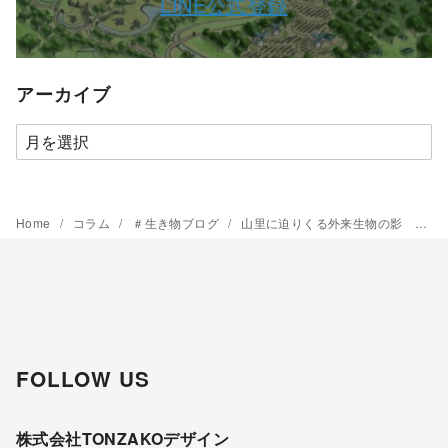
LINE公式登録
アーカイブ
ア
ー
カ
イ
Home
コラム
＃生き物ブログ
山里に迫りくる外来生物の影 ～ガビチョウ～
ブ
FOLLOW US
株式会社TONZAKOデザイン