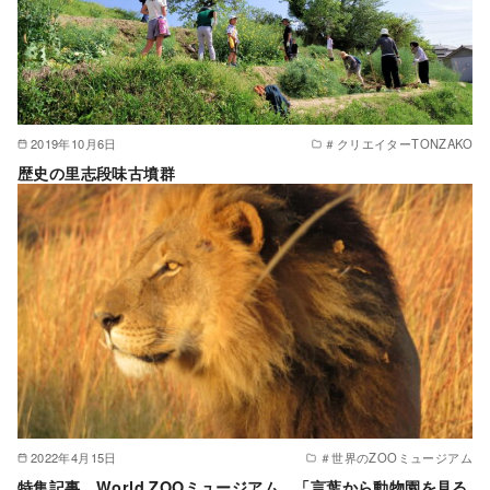
2019年10月6日
＃クリエイターTONZAKO
歴史の里志段味古墳群
2022年4月15日
＃世界のZOOミュージアム
特集記事 World ZOOミュージアム 「言葉から動物園を見る