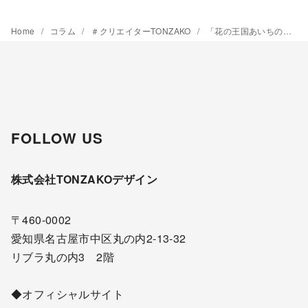
カ
イ
Home
コラム
＃クリエイターTONZAKO
「花の王国あいちの玄関口を飾り、地域を応援」
ブ
FOLLOW US
株式会社TONZAKOデザイン
〒460-0002
愛知県名古屋市中区丸の内2-13-32
リブラ丸の内3 2階
◆オフィシャルサイト