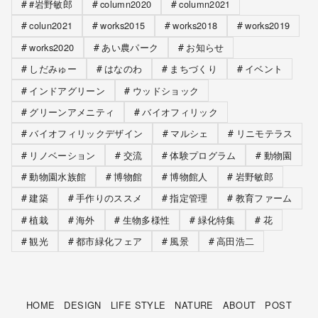
#岩野敏郎
column2020
column2021
colun2021
works2015
works2018
works2019
works2020
あい農パーク
お知らせ
しだみゅー
はなのわ
まちづくり
イベント
インドアグリーン
ウッドショック
グリーンアメニティ
バイオフィリック
バイオフィリックデザイン
マルシェ
リニモテラス
リノベーション
交流
体験プログラム
動物園
動物園水族館
博物館
博物館人
岩野敏郎
建築
手作りのススメ
指定管理
教育ファーム
植栽
海外
生物多様性
緑化特集
花
観光
都市緑化フェア
風景
高田浩二
HOME
DESIGN
LIFE STYLE
NATURE
ABOUT
POST