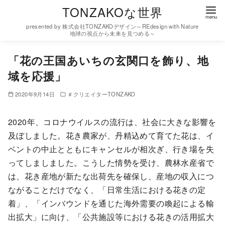
コ
TONZAKOな世界
ン
presented by 株式会社TONZAKOデザイン～REdesign with Nature
テ
地球の視点から未来を見つめる～
ン
「花の王国あいちの玄関口を飾り、地
ツ
域を応援」
へ
移
2020年9月14日
＃クリエイターTONZAKO
動
2020年、コロナウイルスの流行は、社会に大きな影響を
及ぼしました。花き農家が、丹精込めて育てた花は、イ
ベントの中止とともにキャンセルが相次ぎ、行き場を失
ってしましました。こうした情勢を受け、農林水産省で
は、花き産地が新たな出荷先を確保し、産地の収入につ
ながることだけでなく、「日常生活における花きの定
着」、「インバウンドを通じた海外需要の喚起による輸
出拡大」に向け、「公共施設等における花きの活用拡大