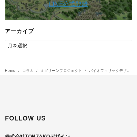
LINE公式登録
アーカイブ
ア
ー
カ
イ
Home
コラム
＃グリーンプロジェクト
バイオフィリックデザインって何？ ～SDGs・カーボンニュートラル・オフィス・緑化・ストレスフリー～
ブ
FOLLOW US
株式会社TONZAKOデザイン