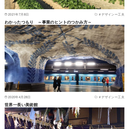
2021年7月8日
＃デザインー工夫
わかったつもり ～事業のヒントのつかみ方～
2020年4月28日
＃デザインー工夫
世界一長い美術館