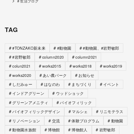
＃生活ブログ
TAG
#TONZAKO新未来
#動物園
#動物園、#岩野敏郎
#岩野敏郎
column2020
column2021
colun2021
works2015
works2018
works2019
works2020
あい農パーク
お知らせ
しだみゅー
はなのわ
まちづくり
イベント
インドアグリーン
ウッドショック
グリーンアメニティ
バイオフィリック
バイオフィリックデザイン
マルシェ
リニモテラス
リノベーション
交流
体験プログラム
動物園
動物園水族館
博物館
博物館人
岩野敏郎