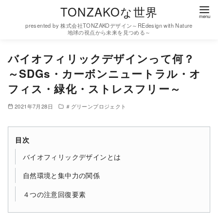
コ
TONZAKOな世界
ン
presented by 株式会社TONZAKOデザイン～REdesign with Nature
テ
地球の視点から未来を見つめる～
ン
バイオフィリックデザインって何？
ツ
～SDGs・カーボンニュートラル・オ
へ
移
フィス・緑化・ストレスフリー～
動
2021年7月28日
＃グリーンプロジェクト
目次
バイオフィリックデザインとは
自然環境と集中力の関係
４つの注意回復要素